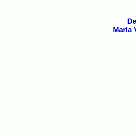
De
María 