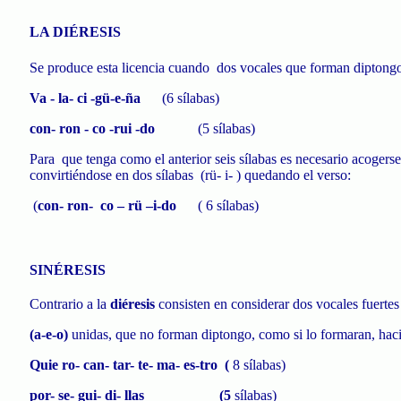
LA DIÉRESIS
Se produce esta licencia cuando
dos vocales que forman diptong
Va - la-
ci
-
gü
-e-
ña
(6 sílabas)
con
- ron -
co
-
rui
-do
(5 sílabas)
Para
que tenga como el anterior seis sílabas es necesario acogerse 
convirtiéndose en dos sílabas
(
rü
- i- ) quedando el verso:
(
con
-
ron
-
co –
rü
–
i
-do
(
6 sílabas
)
SINÉRESIS
Contrario a la
diéresis
consisten en considerar dos vocales fuertes
(a-e-o)
unidas, que no forman diptongo, como si lo formaran, haci
Quie
ro
- can-
tar
- te-
ma
- es-
tro
(
8
sílabas)
por-
se-
gui
- di-
llas
(5
sílabas)