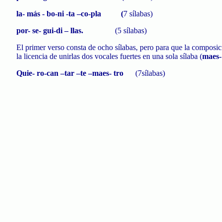
la
- más -
bo
-ni -
ta
–
co
-
pla
(
7 sílabas)
por-
se-
gui
-di –
llas
.
(5 sílabas)
El primer verso consta de ocho sílabas, pero para que la composició
la licencia de unirlas dos vocales fuertes en una sola sílaba (
maes
Quie
-
ro
-can –
tar
–te –
maes
-
tro
(7sílabas)