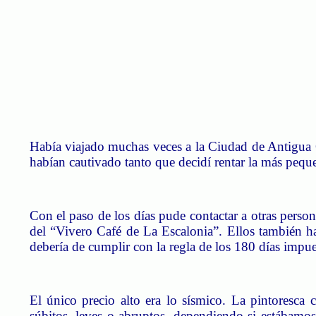
Había viajado muchas veces a la Ciudad de Antigua Gua
habían cautivado tanto que decidí rentar la más peq
Con el paso de los días pude contactar a otras perso
del “Vivero Café de La Escalonia”. Ellos también ha
debería de cumplir con la regla de los 180 días impue
El único precio alto era lo sísmico. La pintoresc
súbitos, leves o abruptos, dependiendo si estábamos 