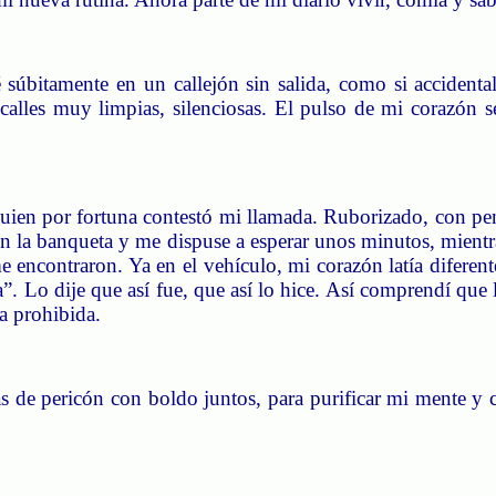
súbitamente en un callejón sin salida, como si accident
alles muy limpias, silenciosas.
El pulso de mi corazón s
uien por fortuna contestó mi llamada.
Ruborizado, con pen
n la banqueta y me dispuse a esperar unos minutos, mient
me encontraron.
Ya en el vehículo, mi corazón latía difere
. Lo dije que así fue, que así lo hice.
Así comprendí que l
ta prohibida.
as de pericón con boldo juntos, para purificar mi mente y c