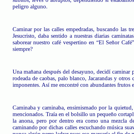
peligro alguno.
Caminar por las calles empedradas, buscando las tre
Jesucristo, daba sentido a nuestras diarias caminata
saborear nuestro café vespertino en “
El
Señor
Café”
siempre?
Una mañana después del desayuno, decidí caminar po
rodeada de caobas, palo blanco, Jacarandas y otros
imponentes. Así me encontré con abundantes frutos ex
Caminaba y caminaba, ensimismado por la quietud, ar
mencionados. Traía en el bolsillo un pequeño cortap
la anona, pero por dentro era como una mezcla de
caminando por dichas calles escuchando música suav
nunca algún perro ladrar pues eso marcaría el fin de 