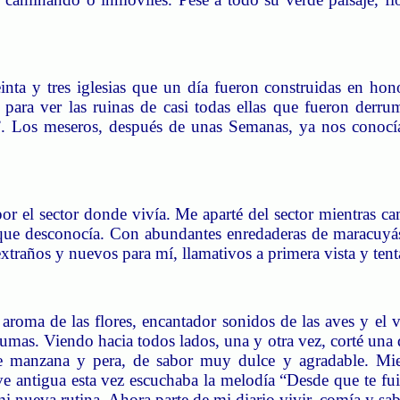
inta y tres iglesias que un día fueron construidas en hono
s para ver las ruinas de casi todas ellas que fueron derr
.
Los meseros, después de unas Semanas, ya nos conocí
r el sector donde vivía.
Me aparté del sector mientras c
 que desconocía. Con abundantes enredaderas de maracuyás 
traños y nuevos para mí, llamativos a primera vista y ten
oma de las flores, encantador sonidos de las aves y el vi
lumas.
Viendo hacia todos lados, una y otra vez, corté una 
 manzana y pera, de sabor muy dulce y agradable. Mient
e antigua esta vez escuchaba la melodía “Desde que te fu
mi nueva rutina.
Ahora parte de mi diario vivir, comía y sa