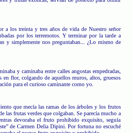
r a los treinta y tres años de vida de Nuestro señor
umbadas por los terremotos. Y terminar por la tarde a
an y simplemente nos preguntaban... ¿Lo mismo de
aminaba y caminaba entre calles angostas empedradas,
en flor, colgando de aquellos muros, altos, gruesos
tación para el curioso caminante como yo.
ento que mecía las ramas de los árboles y los frutos
de las frutas verdes que colgaban. Se parecía mucho a
ras devoraba el fruto prohibido exquisito, seguía
iste” de Carmen Delia
Dipini
. Por fortuna no escuché
boreaba el nuevo fruto exquisito y prohibido.