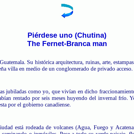
Piérdese uno (Chutina)
The Fernet-Branca man
temala. Su histórica arquitectura, ruinas, arte, estampas 
ueña villa en medio de un conglomerado de privado acceso.
nas jubiladas como yo, que vivían en dicho fraccionamient
bían rentado por seis meses huyendo del invernal frío.
Y
sta por el gobierno canadiense.
a ciudad está rodeada de volcanes (Agua, Fuego y Acaten
caminando o inmóviles. Pese a todo su verde paisaje, flor