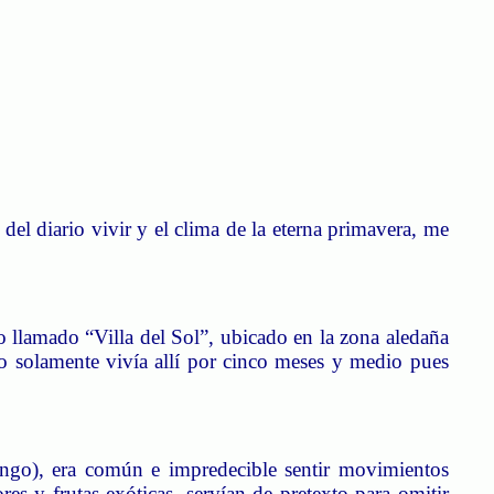
del diario vivir y el clima de la eterna primavera, me
o llamado “Villa del Sol”, ubicado en la zona aledaña
o solamente vivía allí por cinco meses y medio pues
ango), era común e impredecible sentir movimientos
es y frutas exóticas, servían de pretexto para omitir