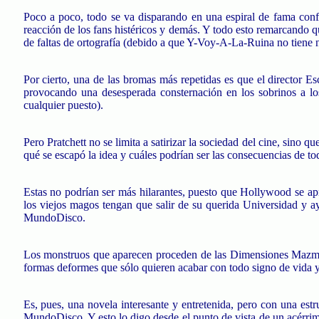
Poco a poco, todo se va disparando en una espiral de fama confo
reacción de los fans histéricos y demás. Y todo esto remarcando q
de faltas de ortografía (debido a que Y-Voy-A-La-Ruina no tiene ni
Por cierto, una de las bromas más repetidas es que el director Es
provocando una desesperada consternación en los sobrinos a l
cualquier puesto).
Pero Pratchett no se limita a satirizar la sociedad del cine, sino
qué se escapó la idea y cuáles podrían ser las consecuencias de to
Estas no podrían ser más hilarantes, puesto que Hollywood se a
los viejos magos tengan que salir de su querida Universidad y ay
MundoDisco.
Los monstruos que aparecen proceden de las Dimensiones Mazmor
formas deformes que sólo quieren acabar con todo signo de vida y 
Es, pues, una novela interesante y entretenida, pero con una es
MundoDisco. Y esto lo digo desde el punto de vista de un acérrim