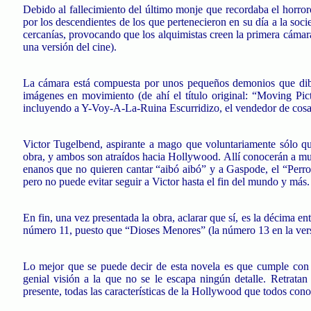
Debido al fallecimiento del último monje que recordaba el horror
por los descendientes de los que pertenecieron en su día a la soc
cercanías, provocando que los alquimistas creen la primera cáma
una versión del cine).
La cámara está compuesta por unos pequeños demonios que dibuj
imágenes en movimiento (de ahí el título original: “Moving Pict
incluyendo a Y-Voy-A-La-Ruina Escurridizo, el vendedor de cosa
Victor Tugelbend, aspirante a mago que voluntariamente sólo qui
obra, y ambos son atraídos hacia Hollywood. Allí conocerán a mult
enanos que no quieren cantar “aibó aibó” y a Gaspode, el “Perro
pero no puede evitar seguir a Victor hasta el fin del mundo y más.
En fin, una vez presentada la obra, aclarar que sí, es la décima
número 11, puesto que “Dioses Menores” (la número 13 en la versi
Lo mejor que se puede decir de esta novela es que cumple con los
genial visión a la que no se le escapa ningún detalle. Retrata
presente, todas las características de la Hollywood que todos con