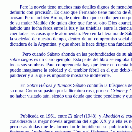
Pero la novela tiene muchos más detalles dignos de mención
definirlo con precisión. Es claro que Fernando tiene mucho de él
acosan. Pero también Bruno, de quien dice que escribe pero no pub
de su mujer Matilde (de quien dice que fue su otro Dios aparte)
habido una lucha feroz entre la luz y las tinieblas, entre la ciencia
caer todas las cosas que le atormentan. Pero en la literatura de Sá
la sociedad de nuestro tiempo, dentro de un compromiso social qu
dictadura de la Argentina, y que ahora le hace dirigir una fundaci
Pero cuando Sábato ahonda en las profundidades de su alm
sobre ciegos
es un claro ejemplo. Esta parte del libro se engloba 
todas sus sombras. Para comprenderla hay que tener en cuenta l
puede imaginarse la soledad y el temblor febril en el que debió 
palidecer y a la que es imposible mostrarse indiferente.
En
Sobre Héroes y Tumbas
Sábato continúa la búsqueda de a
su obra. Como su pasión por la literatura rusa, por ese
Crimen y C
no haber visitado aún, siendo una deuda que tiene pendiente y que
Publicada en 1961, entre
El túnel
(1948), y
Abaddón el ext
considerada la mejor novela argentina del siglo XX y a ella es n
pero esas dudas que le atormentan le impidieron su publicación,
fantasmas, Apologías y rechazos, Uno y el Universo, La resistenc