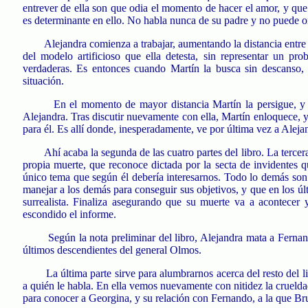
entrever de ella son que odia el momento de hacer el amor, y que
es determinante en ello. No habla nunca de su padre y no puede oí
Alejandra comienza a trabajar, aumentando la distancia entre
del modelo artificioso que ella detesta, sin representar un pr
verdaderas. Es entonces cuando Martín la busca sin descanso,
situación.
En el momento de mayor distancia Martín la persigue, y
Alejandra. Tras discutir nuevamente con ella, Martín enloquece,
para él. Es allí donde, inesperadamente, ve por última vez a Alejan
Ahí acaba la segunda de las cuatro partes del libro. La tercer
propia muerte, que reconoce dictada por la secta de invidentes q
único tema que según él debería interesarnos. Todo lo demás so
manejar a los demás para conseguir sus objetivos, y que en los ú
surrealista. Finaliza asegurando que su muerte va a acontecer y
escondido el informe.
Según la nota preliminar del libro, Alejandra mata a Ferna
últimos descendientes del general Olmos.
La última parte sirve para alumbrarnos acerca del resto del
a quién le habla. En ella vemos nuevamente con nitidez la crueld
para conocer a Georgina, y su relación con Fernando, a la que Bru