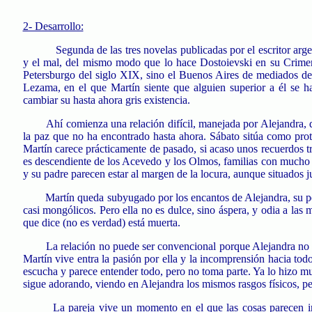
2- Desarrollo:
Segunda de las tres novelas publicadas por el escritor arg
y el mal, del mismo modo que lo hace Dostoievski en su Crimen
Petersburgo del siglo XIX, sino el Buenos Aires de mediados del
Lezama, en el que Martín siente que alguien superior a él se ha
cambiar su hasta ahora gris existencia.
Ahí comienza una relación difícil, manejada por Alejandra, qu
la paz que no ha encontrado hasta ahora. Sábato sitúa como pro
Martín carece prácticamente de pasado, si acaso unos recuerdos t
es descendiente de los Acevedo y los Olmos, familias con mucho
y su padre parecen estar al margen de la locura, aunque situados ju
Martín queda subyugado por los encantos de Alejandra, su pe
casi mongólicos. Pero ella no es dulce, sino áspera, y odia a las
que dice (no es verdad) está muerta.
La relación no puede ser convencional porque Alejandra no lo
Martín vive entra la pasión por ella y la incomprensión hacia todo
escucha y parece entender todo, pero no toma parte. Ya lo hizo m
sigue adorando, viendo en Alejandra los mismos rasgos físicos, pe
La pareja vive un momento en el que las cosas parecen i