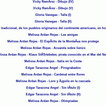
Vicky RamÃ­rez - Dibujo (IV)
Vicky RamÃ­rez - Dibujo (V)
Gloria Vanegas - Talla (I)
Gloria Vanegas - Talla (II)
 tradicional, de los pueblos originarios del continente americano, en h
Melissa Ardan Rojas - Las amigas
Melissa Ardan Rojas - El EspÃ­ritu de la MontaÃ±a nos protege
Melissa Ardan Rojas - Acuarela sobre lienzo
lissa Ardan Rojas - Klaus StÃ¶rtebeker, pirata conocido en el Mar del No
Melissa Ardan Rojas - Italia en la Costa
Edgar Tarazona Angel - Pirograbados
Melissa Ardan Rojas - Cardenal entre flores
Melissa Ardan Rojas - Loro y Ã¡guila en la cascada
Edgar Tarazona Angel - Sin tÃ­tulo (I)
Edgar Tarazona Angel - Sin tÃ­tulo (II)
Melissa Ardan Rojas - Olimpiadas