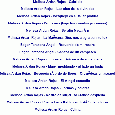
Melissa Ardan Rojas - Gabriele
Melissa Ardan Rojas - Las olas de la divinidad
Melissa Ardan Rojas - Bosquejo en el taller pintura
Melissa Ardan Rojas - Primavera (bajo los ciruelos japoneses)
Melissa Ardan Rojas - Serafin MetatrÃ³n
Melissa Ardan Rojas - La MaÃ±ana: Dios nos alegra con su luz
Edgar Tarazona Angel - Recuerdo de mi madre
Edgar Tarazona Angel - Cabeza de un campeÃ³n
Melissa Ardan Rojas - Flores en tÃ©cnica de agua fuerte
Melissa Ardan Rojas - Mujer meditando - al lado un hada
elissa Ardan Rojas - Bosquejo rÃ¡pido de flores - OrquÃ­deas en acuare
Melissa Ardan Rojas - El Ã¡ngel custodio
Melissa Ardan Rojas - Formas y colores
Melissa Ardan Rojas - Rostro de Mujer: soÃ±ando despierta
Melissa Ardan Rojas - Rostro Frida Kahlo con listÃ³n de colores
Melissa Ardan Rojas - Celina