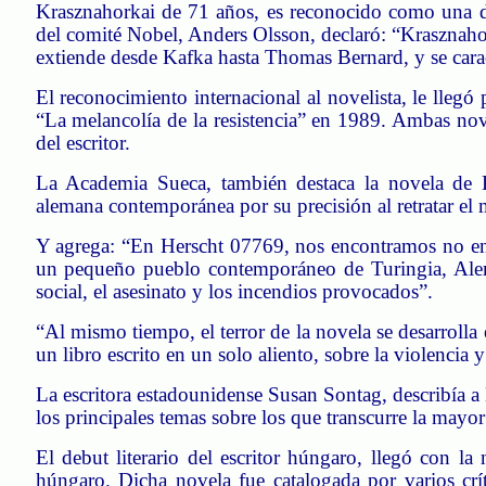
Krasznahorkai
de 71 años, es reconocido como una de 
del comité Nobel,
Anders
Olsson
, declaró: “
Krasznaho
extiende desde Kafka hasta Thomas Bernard, y se carac
El reconocimiento internacional al novelista, le llegó 
“La melancolía de la resistencia” en 1989. Ambas nove
del escritor.
La Academia Sueca, también destaca la novela de
alemana contemporánea por su precisión al retratar el m
Y agrega: “En
Herscht
07769, nos encontramos no en un
un pequeño pueblo contemporáneo de Turingia, Alem
social, el asesinato y los incendios provocados”.
“Al mismo tiempo, el terror de la novela se desarroll
un libro escrito en un solo aliento, sobre la violencia
La escritora estadounidense Susan
Sontag
, describía a
los principales temas sobre los que transcurre la mayor 
El debut literario del escritor húngaro, llegó con la
húngaro. Dicha novela fue catalogada por varios cr