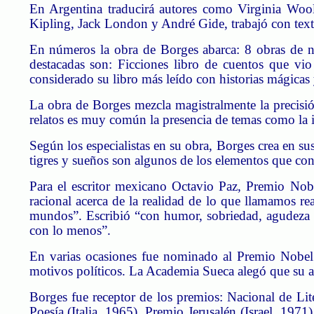
En Argentina traducirá autores como Virginia Woo
Kipling, Jack London y André Gide, trabajó con texto
En números la obra de Borges abarca: 8 obras de na
destacadas son: Ficciones libro de cuentos que vio
considerado su libro más leído con historias mágicas y
La obra de Borges mezcla magistralmente la precisión
relatos es muy común la presencia de temas como la i
Según los especialistas en su obra, Borges crea en sus 
tigres y sueños son algunos de los elementos que con
Para el escritor mexicano Octavio Paz, Premio Nobe
racional acerca de la realidad de lo que llamamos rea
mundos”. Escribió “con humor, sobriedad, agudeza y
con lo menos”.
En varias ocasiones fue nominado al Premio Nobel
motivos políticos. La Academia Sueca alegó que su art
Borges fue receptor de los premios: Nacional de Li
Poesía (Italia, 1965), Premio Jerusalén (Israel, 19