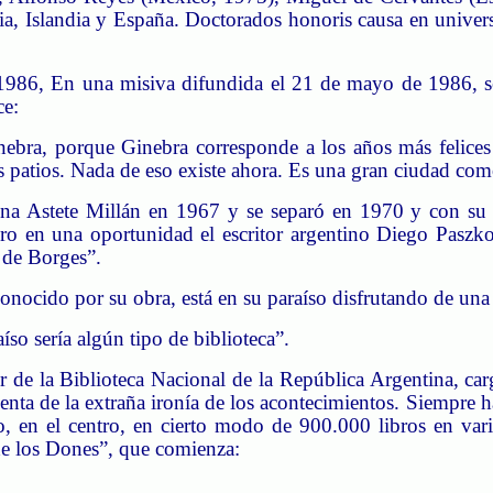
nia, Islandia y España. Doctorados honoris causa en univers
e 1986, En una misiva difundida el 21 de mayo de 1986, se
ce:
ebra, porque Ginebra corresponde a los años más felices 
 los patios. Nada de eso existe ahora. Es una gran ciudad como
na Astete Millán en 1967 y se separó en 1970 y con su se
o en una oportunidad el escritor argentino Diego
Paszk
 de Borges”.
onocido por su obra, está en su paraíso disfrutando de una
so sería algún tipo de biblioteca”.
r
de la Biblioteca Nacional de la República Argentina, c
nta de la extraña ironía de los acontecimientos. Siempre h
o, en el centro, en cierto modo de 900.000 libros en va
 de los Dones”, que comienza: