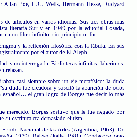
gar Allan Poe, H.G. Wells, Hermann Hesse, Rudyard
 de artículos en varios idiomas. Sus tres obras más
ta literaria Sur y en 1949 por la editorial Losada,
en un libro infinito, sin principio ni fin.
nigma y la reflexión filosófica con la fábula. En sus
gistralmente por el autor de El Aleph.
d, sino interrogarla. Bibliotecas infinitas, laberintos,
ntrelazan.
raban casi siempre sobre un eje metafísico: la duda
 “su duda fue creadora y suscitó la aparición de otros
n español… el gran logro de Borges fue decir lo más
ue merecido. Borges sostuvo que le fue negado por
 su escritura era demasiado elitista.
l Fondo Nacional de las Artes (Argentina, 1963), De
spaña, 1979), Balzan (Italia, 1981). Condecoraciones