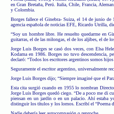
en Gran Bretaña, Perú. Italia, Chile, Francia, Alema
y Colombia.
Borges fallece el Ginebra- Suiza, el 14 de junio d
agencia española de noticias EFE, Ricardo Utrilla, di
“Soy un hombre libre. He resuelto quedarme en Gin
guitarras, el de las milongas, el de los aljibes, el de
Jorge Luis Borges se casó dos veces, con Elsa Hele
Kodama en 1986. Borges no tuvo descendencia, per
declaró: “Todos los escritores argentinos somos hijos
Seguramente el escritor argentino, universalmente rec
Jorge Luis Borges dijo; “Siempre imaginé que el Paraí
Esta cita surgió cuando en 1955 lo nombran
Directo
Jorge Luis Borges quedó ciego. “De a poco me di cue
piensan en un jardín o en un palacio. Ahí estaba y
distinguir los títulos y los lomos. Escribí el “Poema
Nadie debería leer autocompasión o reproche.