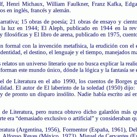
lf, Henri Michaux, William Faulkner, Franz Kafka, Ed
s en inglés, francés y alemán.
rrativa; 15 obras de poesía; 21 obras de ensayo y cientos
 la luz en 1944; El Aleph, publicado en 1944 en la revis
 filosóficas y El libro de arena, publicado en 1975, cuentos 
 formal con la invención metafísica, la erudición con el e
dentidad, el destino, el lenguaje y el tiempo, manejados ma
relatos un universo literario que no busca explicar la realida
forman este mundo único, dónde la lógica y la fantasía se e
l de Literatura en el año 1990, los cuentos de Borges gi
lidad. El autor de El laberinto de la soledad (1950) dijo:
 de pronto un disparo insólito. Nadie había escrito así e
 de Literatura, pero nunca obtuvo dicho galardón más q
e era “demasiado exclusivo o artificial” y consideraban que
teratura (Argentina, 1956), Formentor (España, 1961), De
71), Alfonso Reyes (México, 1973), Miguel de Cervantes (E