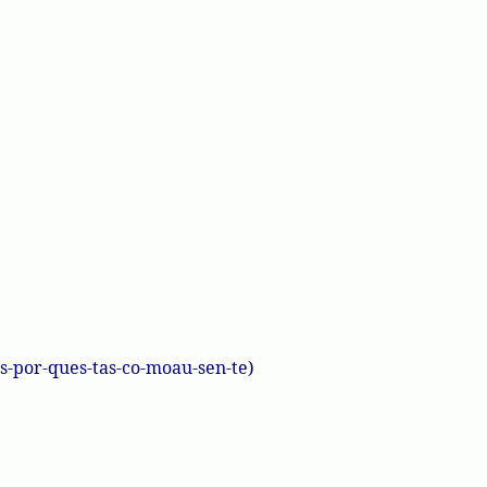
s
-por-
ques
-tas-
co
-
moau
-
sen
-te)