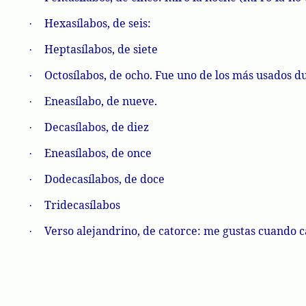
Hexasílabos, de seis:
·
Heptasílabos, de siete
·
Octosílabos, de ocho. Fue uno de los más usados du
·
Eneasílabo, de nueve.
·
Decasílabos, de diez
·
Eneasílabos, de once
·
Dodecasílabos, de doce
·
Tridecasílabos
·
Verso alejandrino, de catorce: me gustas cuando 
·