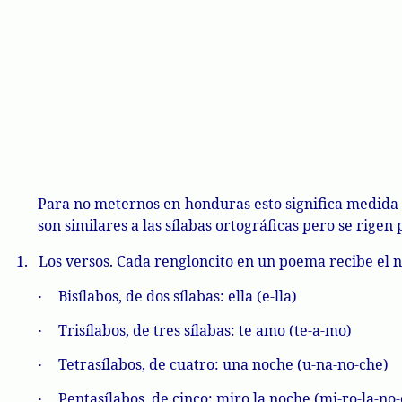
Para no meternos en honduras esto significa medida y
son similares a las sílabas ortográficas pero se rigen
1.
Los versos. Cada rengloncito en un poema recibe el n
Bisílabos, de dos sílabas: ella (e-
lla
)
·
Trisílabos, de tres sílabas: te amo (te-a-
mo
)
·
Tetrasílabos, de cuatro: una noche (u-
na
-no-che)
·
Pentasílabos, de cinco: miro la noche (mi-ro-la-no
·